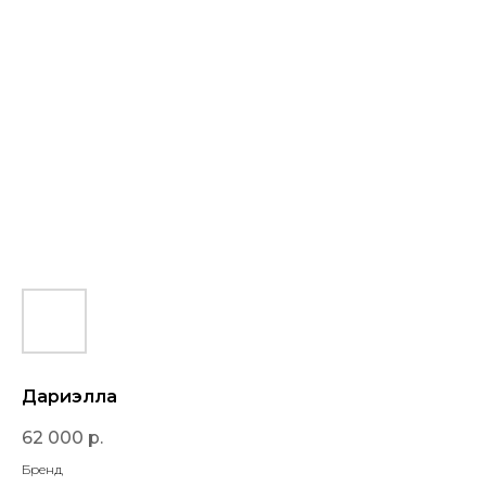
Дариэлла
62 000
р.
Бренд