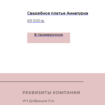
Свадебное платье Аннапурна
Lyr
69 000
р.
57 
В примерочную
РЕКВИЗИТЫ КОМПАНИИ
ИП Добрецов П.А.