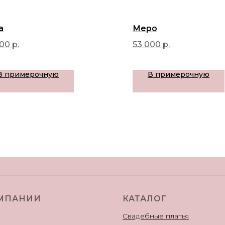
a
Меро
000
р.
53 000
р.
В примерочную
В примерочную
МПАНИИ
КАТАЛОГ
Свадебные платья