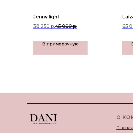
Jenny light
Laiz
38 250
р.
45 000
р.
65 
В примерочную
О КО
Главная