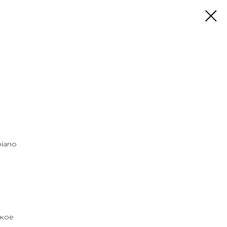
iano
кое