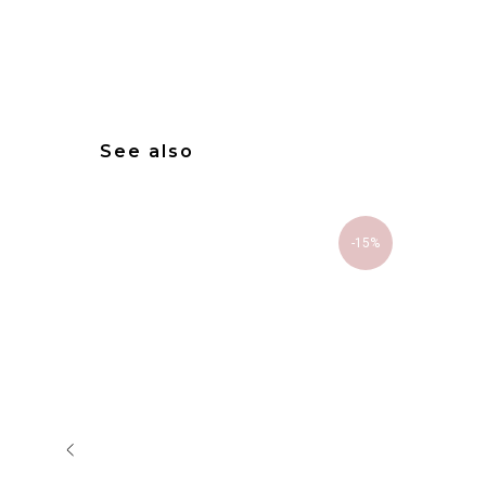
See also
-15%