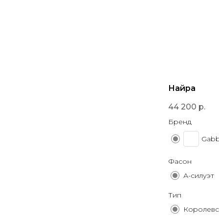
Найра
44 200
р.
Бренд
Gabb
Фасон
А-силуэт
Тип
Королевс