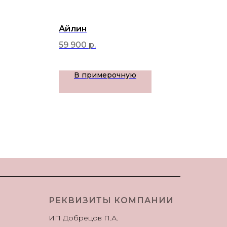
Айлин
Azo
59 900
р.
45 
В примерочную
РЕКВИЗИТЫ КОМПАНИИ
ИП Добрецов П.А.