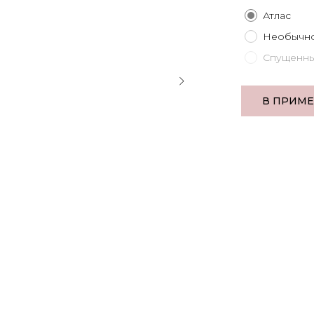
Атлас
Необычн
Спущенны
В ПРИМ