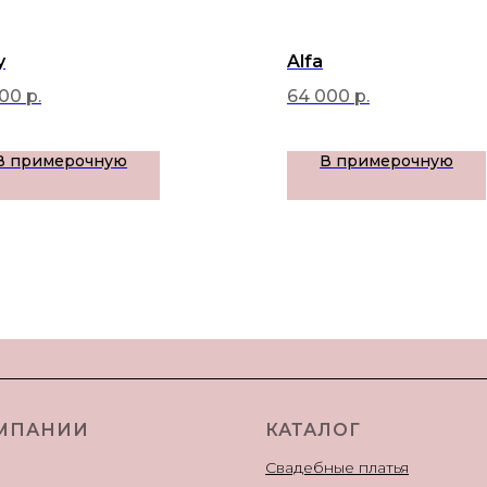
y
Alfa
000
р.
64 000
р.
В примерочную
В примерочную
МПАНИИ
КАТАЛОГ
Свадебные платья