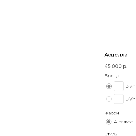
Асцелла
45 000
р.
Бренд
Divi
Divi
Фасон
А-силуэт
Стиль