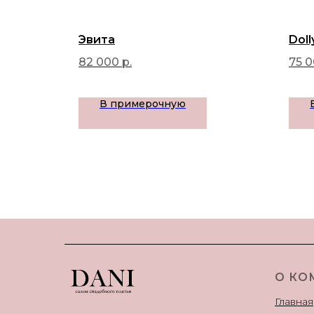
Эвита
Doll
82 000
р.
75 
В примерочную
О КО
Главная