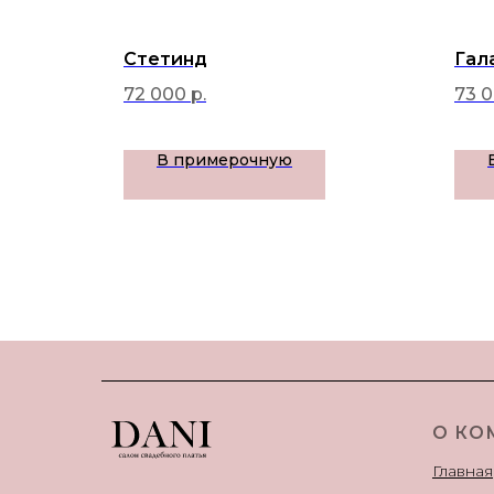
Стетинд
Гал
72 000
р.
73 
В примерочную
О КО
Главная