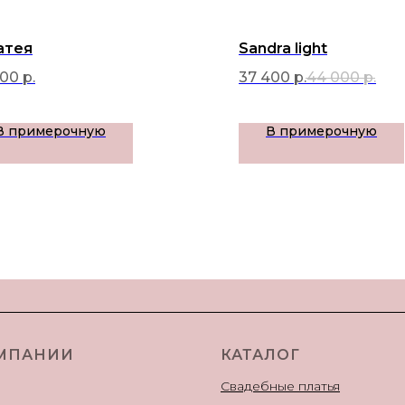
атея
Sandra light
000
р.
37 400
р.
44 000
р.
В примерочную
В примерочную
МПАНИИ
КАТАЛОГ
Свадебные платья