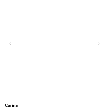
Carina
К