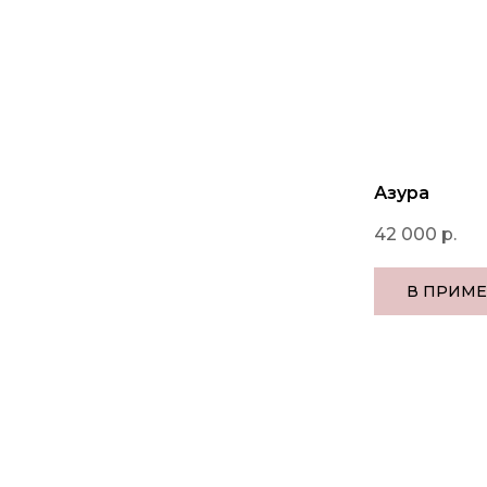
Азура
42 000
р.
В ПРИМ