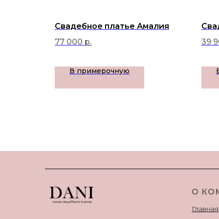
Свадебное платье Амалия
Сва
77 000
р.
39 
В примерочную
О КО
Главная