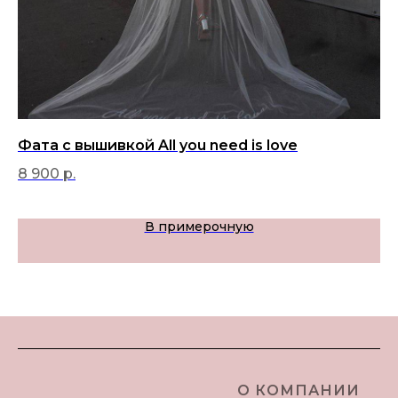
Фата с вышивкой All you need is love
Ф
8 900
р.
9 
В примерочную
О КОМПАНИИ